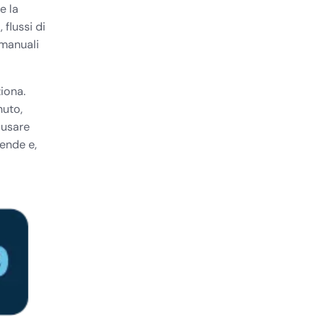
e la
 flussi di
 manuali
iona.
nuto,
 usare
iende e,