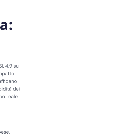
a:
ì, 4,9 su
impatto
affidano
pidità dei
mpo reale
pese.