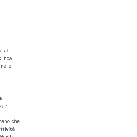
o al
lifica
me le
di
ti.”
rmano che
ttività
 Niente