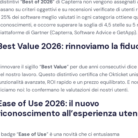
 distintivi “
Best of 2026
” di
Capterra
non vengono assegnati a
asano su criteri oggettivi e su recensioni verificate di utenti r
l 25% dei software meglio valutati in ogni categoria ottiene q
iconoscimenti, e occorre superare la soglia di 4,5 stelle su 5 
iattaforme di Gartner (Capterra, Software Advice e GetApp).
Best Value 2026: rinnoviamo la fidu
innovare il sigillo “
Best Value
” per due anni consecutivi dice
el nostro lavoro. Questo distintivo certifica che Okticket uni
unzionalità avanzate
, ROI rapido e un prezzo equilibrato. E no
iciamo noi: lo confermano le valutazioni dei nostri utenti.
Ease of Use 2026: il nuovo
riconoscimento all’esperienza ute
l badge “
Ease of Use
” è una novità che ci entusiasma