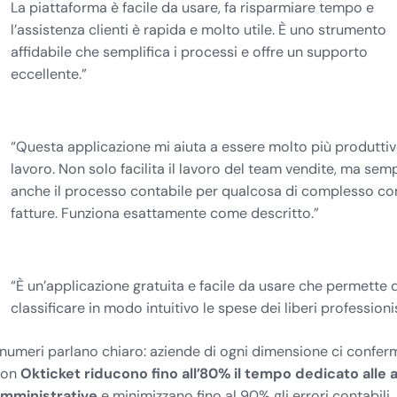
La piattaforma è facile da usare, fa risparmiare tempo e
l’assistenza clienti è rapida e molto utile. È uno strumento
affidabile che semplifica i processi e offre un supporto
eccellente.”
“Questa applicazione mi aiuta a essere molto più produttiv
lavoro. Non solo facilita il lavoro del team vendite, ma semp
anche il processo contabile per qualcosa di complesso co
fatture. Funziona esattamente come descritto.”
“È un’applicazione gratuita e facile da usare che permette 
classificare in modo intuitivo le spese dei liberi professionis
 numeri parlano chiaro: aziende di ogni dimensione ci confe
con
Okticket riducono fino all’80% il tempo dedicato alle a
mministrative
e minimizzano fino al 90% gli errori contabili.