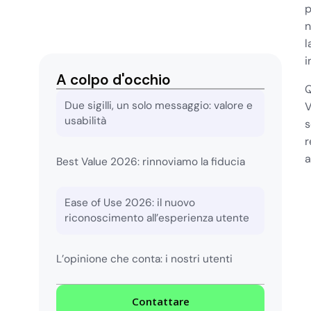
p
n
l
i
A colpo d'occhio
Q
Due sigilli, un solo messaggio: valore e
V
usabilità
s
r
a
Best Value 2026: rinnoviamo la fiducia
Ease of Use 2026: il nuovo
riconoscimento all’esperienza utente
L’opinione che conta: i nostri utenti
Contattare