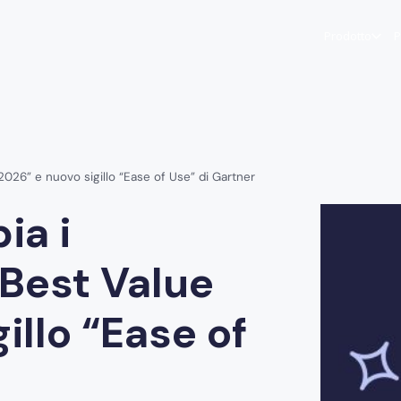
Prodotto
P
2026” e nuovo sigillo “Ease of Use” di Gartner
ia i
“Best Value
illo “Ease of