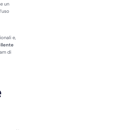
he un
d’uso
onali e,
llente
eam di
e