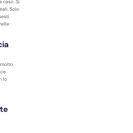
 caso. Si
eali. Solo
uesti
nelle
cia
 molto
sce
n lo
nte