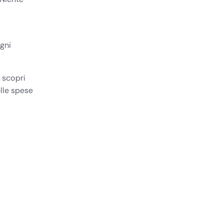
ogni
e
scopri
lle spese