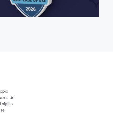
oppio
forma del
sigillo
ese