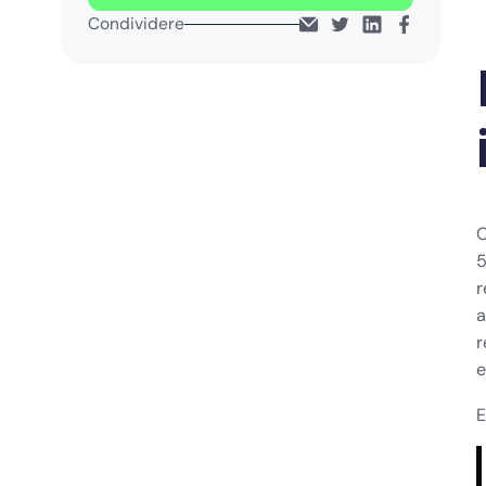
Condividere
O
5
r
a
r
e
E